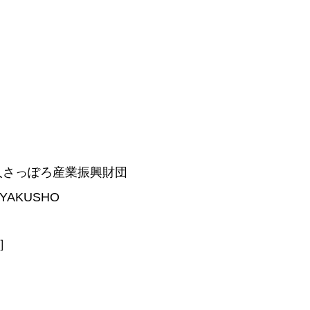
人さっぽろ産業振興財団
AKUSHO
］