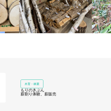
ばんけい
出店者紹
木育・林業
もりのきぶん
会場案内
薪割り体験、薪販売