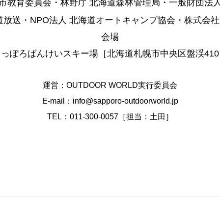
市教育委員会・林野庁 北海道森林管理局・一般財団法
道放送・NPO法人 北海道オートキャンプ協会・株式会社Y
会場
さっぽろばんけいスキー場［北海道札幌市中央区盤渓410
運営：OUTDOOR WORLD実行委員会
E-mail：info@sapporo-outdoorworld.jp
TEL：011-300-0057［担当：⼟⽥］
ばんけい通信
出店者紹介
会場案内
キ
sentsティラノサウルスレース＠さっぽろばんけいスキー場
お問い合わせ
プライバシーポリシー
© 2026 SAPPORO BANKEI FOREST OUTDOOR WORLD