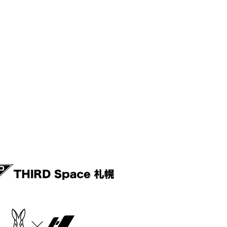
野口観光グループpresentsティラノサウルスレース＠さっぽろばんけいスキー場
・バス時刻表
わせ
MOVIE THEATER
情報