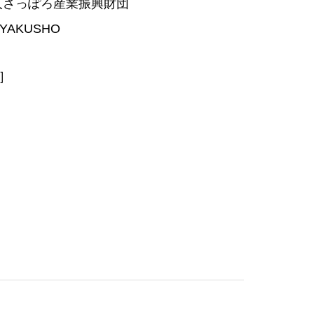
人さっぽろ産業振興財団
AKUSHO
］
ャンプエリア予約
アクセス・バス時刻表