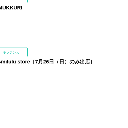
MUKKURI
通信
介
キッチンカー
smilulu store［7月26日（日）のみ出店］
エリア予約