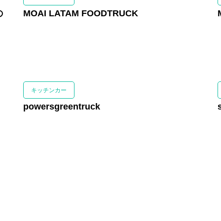
の
MOAI LATAM FOODTRUCK
ばんけい
出店者紹
キッチンカー
powersgreentruck
会場案内
キャンプ