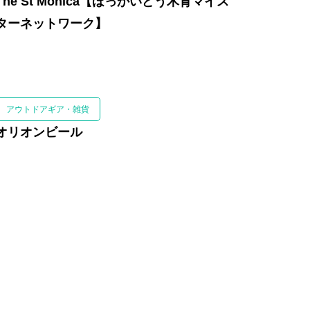
The St Monica【ほっかいどう木育マイス
ターネットワーク】
通信
介
アウトドアギア・雑貨
オリオンビール
エリア予約