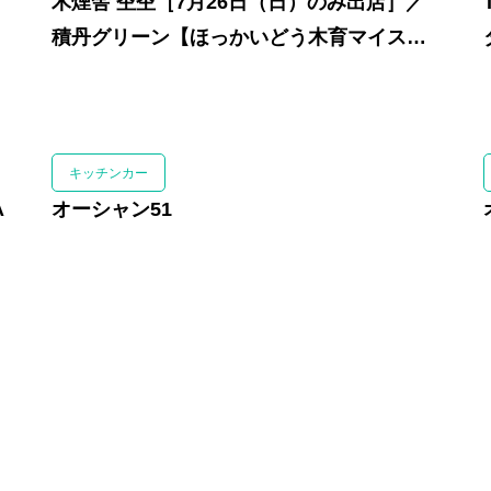
木煙舎 杢杢［7月26日（日）のみ出店］／
積丹グリーン【ほっかいどう木育マイスタ
ばんけい
ーネットワーク】
出店者紹
キッチンカー
A
オーシャン51
会場案内
キャンプ