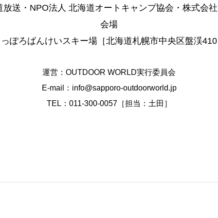
道放送・NPO法人 北海道オートキャンプ協会・株式会社Y
会場
さっぽろばんけいスキー場［北海道札幌市中央区盤渓410
運営：OUTDOOR WORLD実行委員会
E-mail：info@sapporo-outdoorworld.jp
TEL：011-300-0057［担当：⼟⽥］
ばんけい通信
出店者紹介
会場案内
キ
sentsティラノサウルスレース＠さっぽろばんけいスキー場
お問い合わせ
プライバシーポリシー
© 2026 SAPPORO BANKEI FOREST OUTDOOR WORLD