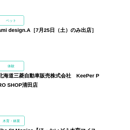
ペット
ami design.A［7月25日（土）のみ出店］
体験
北海道三菱自動車販売株式会社 KeePer P
RO SHOP清田店
木育・林業