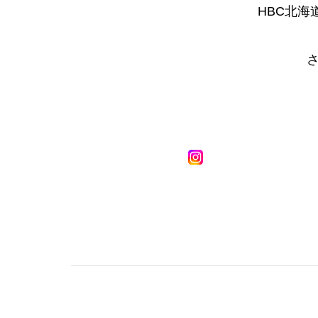
HBC北海
トップページ
野口観光グループpre