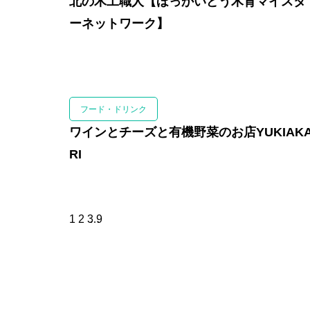
北の木工職人【ほっかいどう木育マイスタ
ーネットワーク】
フード・ドリンク
ワインとチーズと有機野菜のお店YUKIAK
RI
1
2
3
…
9