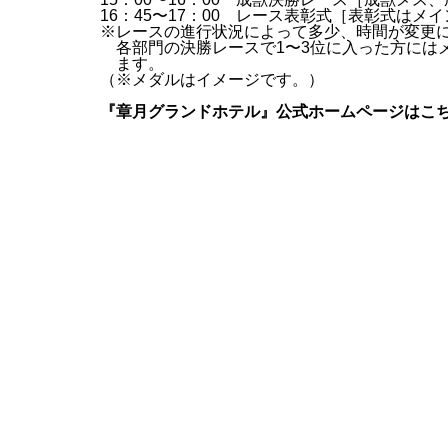
16：45〜17：00 レース表彰式［表彰式は
※レースの進行状況によって多少、時間が変更
各部門の決勝レースで1〜3位に入った方には
ます。
（※メダルはイメージです。）
『章月グランドホテル』公式ホームページは
こ