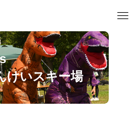
s
んけいスキー場