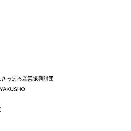
人さっぽろ産業振興財団
AKUSHO
］