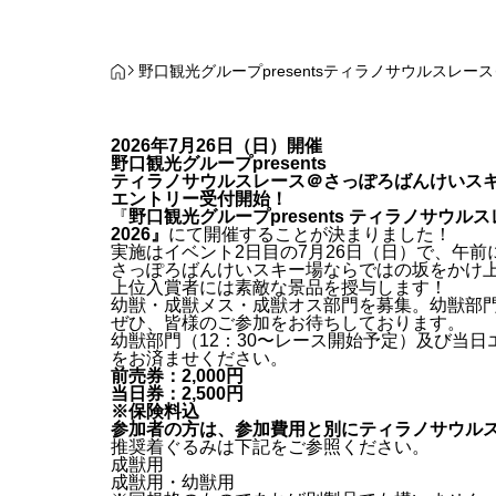
野口観光グループpresentsティラノサウルスレ
2026年7月26日（日）開催
野口観光グループpresents
ティラノサウルスレース＠さっぽろばんけいス
エントリー
受付開始！
『
野口観光グループpresents ティラノサウ
2026』
にて開催することが決まりました！
実施はイベント2日目の7月26日（日）で、午
さっぽろばんけいスキー場ならではの坂をかけ
上位入賞者には素敵な景品を授与します！
幼獣・成獣メス・成獣オス部門を募集。幼獣部
ぜひ、皆様のご参加をお待ちしております。
幼獣部門（12：30〜レース開始予定）及び当
をお済ませください。
前売券：2,000円
当日券：2,500円
※保険料込
参加者の方は、参加費用と別にティラノサウル
推奨着ぐるみは下記をご参照ください。
成獣用
成獣用・幼獣用