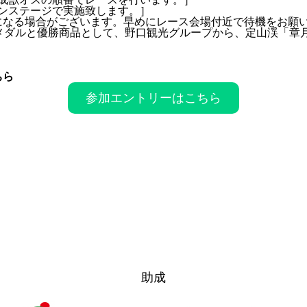
メインステージで実施致します。］
になる場合がございます。早めにレース会場付近で待機をお願
キャンプ
メダルと優勝商品として、野口観光グループから、定山渓「章
ちら
参加エントリーはこちら
アクセス
お問い合
助成
FOREST 