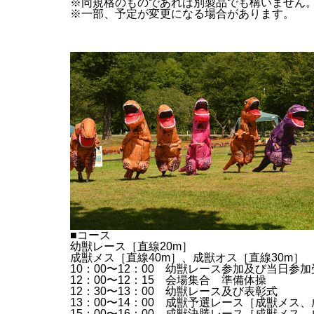
※同規格のものであれば別製品でも構いません
※一部、予定が変更になる場合があります。
■コース
幼獣レース［直線20m］
成獣メス［直線40m］、成獣オス［直線30m］
10：00〜12：00 幼獣レース参加及び当日
12：00〜12：15 会場集合 準備体操
12：30〜13：00 幼獣レース及び表彰式
13：00〜14：00 成獣予選レース［成獣メ
15：00〜16：00 成獣決勝レース［成獣メ