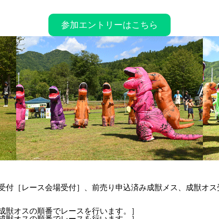
。
参加エントリーはこちら
ばんけい
出店者紹
参加受付［レース会場受付］、前売り申込済み成獣メス、成獣オス
会場案内
ス、成獣オスの順番でレースを行います。］
ス、成獣オスの順番でレースを行います。］