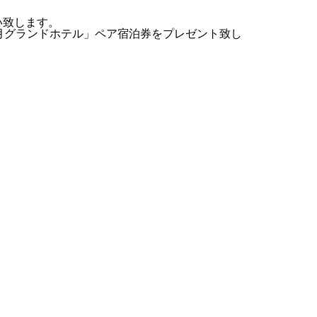
い致します。
エリア予約
月グランドホテル」ペア宿泊券をプレゼント致し
野口観光グループpresentsティラノサウルスレース＠さっぽろばんけいスキー場
・バス時刻表
わせ
MOVIE THEATER