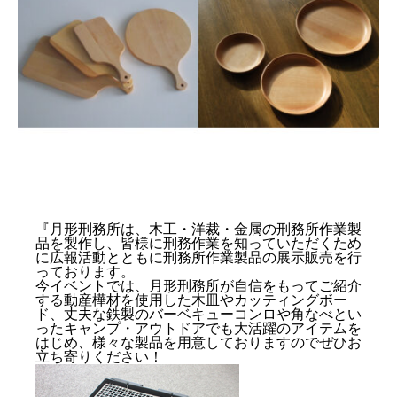
ステージ情報
会場案内
ステージ
キャンプ場予約
『月形刑務所は、木工・洋裁・金属の刑務所作業製
品を製作し、皆様に刑務作業を知っていただくため
に広報活動とともに刑務所作業製品の展示販売を行
っております。
今イベントでは、月形刑務所が自信をもってご紹介
する動産樺材を使用した木皿やカッティングボー
ド、丈夫な鉄製のバーベキューコンロや角なべとい
ったキャンプ・アウトドアでも大活躍のアイテムを
はじめ、様々な製品を用意しておりますのでぜひお
立ち寄りください！