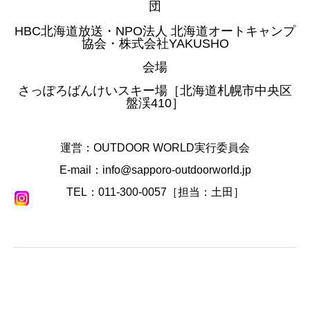
団
HBC北海道放送・NPO法人 北海道オートキャンプ
協会・株式会社YAKUSHO
会場
さっぽろばんけいスキー場［北海道札幌市中央区
盤渓410］
運営：OUTDOOR WORLD実行委員会
E-mail：info@sapporo-outdoorworld.jp
TEL：011-300-0057［担当：⼟⽥］
トップページ
ばんけい通信
出店者紹介
会場案内
© 2026 SAPPORO BANKEI FOREST OUTDOOR WORLD