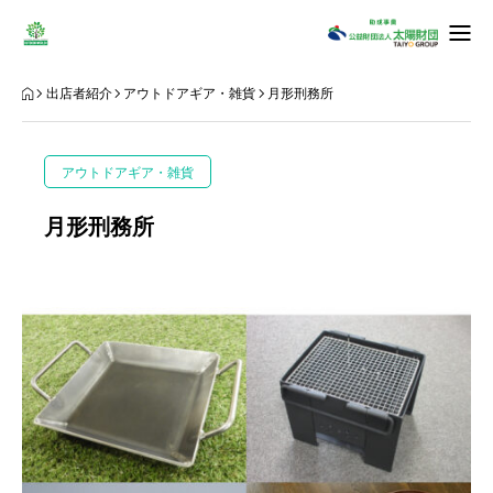
ばんけい通信
出店者紹介
アウトドアギア・雑貨
月形刑務所
出店者紹介
アウトドアギア・雑貨
会場案内
月形刑務所
キャンプエリア予約
野口観光グループpresentsティラノサウルスレース＠さっぽろばんけいスキー場
アクセス・バス時刻表
お問い合わせ
FOREST MOVIE THEATER