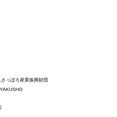
人さっぽろ産業振興財団
AKUSHO
］