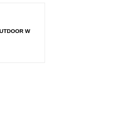
エリア予約
OUTDOOR W
野口観光グループpresentsティラノサウルスレース＠さっぽろばんけいスキー場
・バス時刻表
わせ