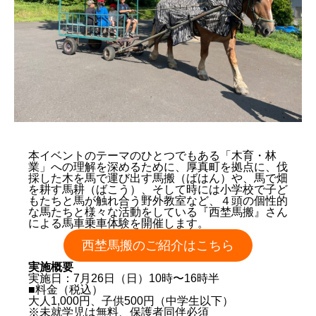
ステージ情報
会場案内
ステージ
キャンプ場予約
本イベントのテーマのひとつでもある「木育・林
業」への理解を深めるために、厚真町を拠点に、伐
採した木を馬で運び出す馬搬（ばはん）や、馬で畑
を耕す馬耕（ばこう）、そして時には小学校で子ど
もたちと馬が触れ合う野外教室など、４頭の個性的
な馬たちと様々な活動をしている『西埜馬搬』さん
による馬車乗車体験を開催します。
西埜馬搬のご紹介はこちら
実施概要
実施日：7月26日（日）10時〜16時半
■料金（税込）
大人1,000円、子供500円（中学生以下）
※未就学児は無料、保護者同伴必須