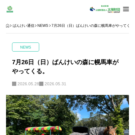
ばんけい通信
ばんけい通信
NEWS
7月26日（日）ばんけいの森に幌馬車がやってくる
出店者紹介
NEWS
会場案内
7月26日（日）ばんけいの森に幌馬車が
やってくる。
キャンプエリア予約
2026.05.28
2026.05.31
野口観光グループpresentsティラノサウルスレース＠さっぽろばんけいスキー場
アクセス・バス時刻表
お問い合わせ
FOREST MOVIE THEATER